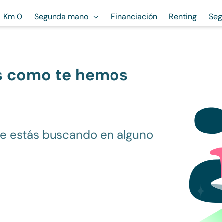
Km 0
Segunda mano
Financiación
Renting
Seg
s como te hemos
ue estás buscando en alguno