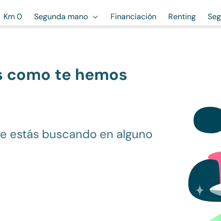
Km 0
Segunda mano
Financiación
Renting
Seg
s como te hemos
ue estás buscando en alguno