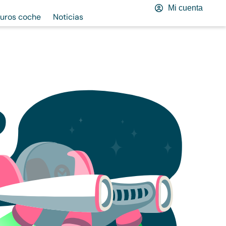
Mi cuenta
uros coche
Noticias