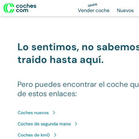
GRATIS
Vender coche
Nuevos
Lo sentimos, no sabemo
traido hasta aquí.
Pero puedes encontrar el coche q
de estos enlaces:
Coches nuevos
Coches de segunda mano
Coches de km0