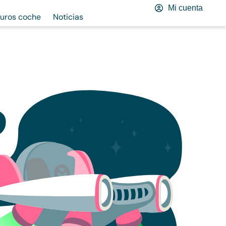
Mi cuenta
uros coche
Noticias