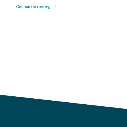
Coches de renting