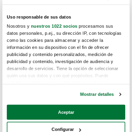
Uso responsable de sus datos
Nosotros y
nuestros 1022 socios
procesamos sus
datos personales, p.ej., su dirección IP, con tecnologías
como las cookies para almacenar y acceder la
información en su dispositivo con el fin de ofrecer
publicidad y contenido personalizados, medición de
publicidad y contenido, investigación de audiencia y
desarrollo de servicios. Tiene la opción de seleccionar
quién usa sus datos y con qué propósitos. Puede
cambiar o retirar su consentimiento en cualquier
momento desde la Declaración de cookies o clicando en
Mostrar detalles
el Menú de consentimiento.
Si lo permite, también quisiéramos:
Aceptar
Recopilar información sobre su ubicación geográfica
que puede tener una precisión de varios metros
Configurar