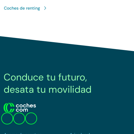
Coches de renting
Conduce tu futuro,
desata tu movilidad