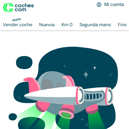
Mi cuenta
GRATIS
Vender coche
Nuevos
Km 0
Segunda mano
Finan