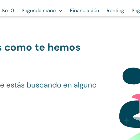
Km 0
Segunda mano
Financiación
Renting
Seg
s como te hemos
ue estás buscando en alguno