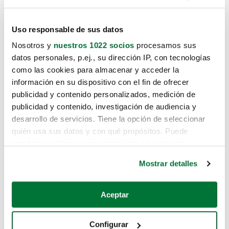
Uso responsable de sus datos
Nosotros y
nuestros 1022 socios
procesamos sus
datos personales, p.ej., su dirección IP, con tecnologías
como las cookies para almacenar y acceder la
información en su dispositivo con el fin de ofrecer
publicidad y contenido personalizados, medición de
publicidad y contenido, investigación de audiencia y
desarrollo de servicios. Tiene la opción de seleccionar
quién usa sus datos y con qué propósitos. Puede
cambiar o retirar su consentimiento en cualquier
momento desde la Declaración de cookies o clicando en
Mostrar detalles
el Menú de consentimiento.
Si lo permite, también quisiéramos:
Aceptar
Recopilar información sobre su ubicación geográfica
que puede tener una precisión de varios metros
Configurar