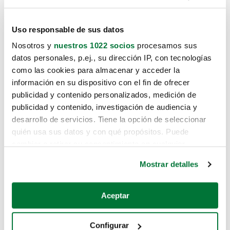
Uso responsable de sus datos
Nosotros y
nuestros 1022 socios
procesamos sus
datos personales, p.ej., su dirección IP, con tecnologías
como las cookies para almacenar y acceder la
información en su dispositivo con el fin de ofrecer
publicidad y contenido personalizados, medición de
publicidad y contenido, investigación de audiencia y
desarrollo de servicios. Tiene la opción de seleccionar
quién usa sus datos y con qué propósitos. Puede
cambiar o retirar su consentimiento en cualquier
momento desde la Declaración de cookies o clicando en
Mostrar detalles
el Menú de consentimiento.
Si lo permite, también quisiéramos:
Aceptar
Recopilar información sobre su ubicación geográfica
que puede tener una precisión de varios metros
Configurar