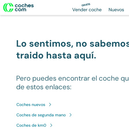
GRATIS
Vender coche
Nuevos
Lo sentimos, no sabemo
traido hasta aquí.
Pero puedes encontrar el coche q
de estos enlaces:
Coches nuevos
Coches de segunda mano
Coches de km0