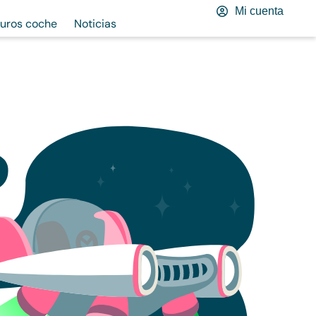
Mi cuenta
uros coche
Noticias