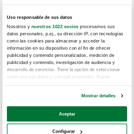
Uso responsable de sus datos
Nosotros y
nuestros 1022 socios
procesamos sus
datos personales, p.ej., su dirección IP, con tecnologías
como las cookies para almacenar y acceder la
información en su dispositivo con el fin de ofrecer
publicidad y contenido personalizados, medición de
publicidad y contenido, investigación de audiencia y
desarrollo de servicios. Tiene la opción de seleccionar
quién usa sus datos y con qué propósitos. Puede
cambiar o retirar su consentimiento en cualquier
momento desde la Declaración de cookies o clicando en
Mostrar detalles
el Menú de consentimiento.
Si lo permite, también quisiéramos:
Aceptar
Recopilar información sobre su ubicación geográfica
que puede tener una precisión de varios metros
Configurar