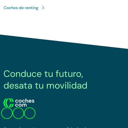
Coches de renting
Conduce tu futuro,
desata tu movilidad