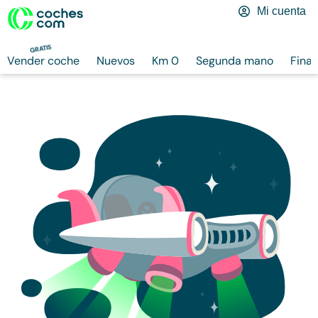
Mi cuenta
GRATIS
Vender coche
Nuevos
Km 0
Segunda mano
Finan