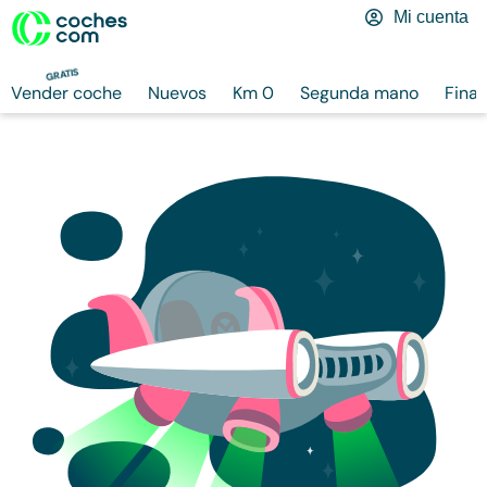
Mi cuenta
GRATIS
Vender coche
Nuevos
Km 0
Segunda mano
Finan