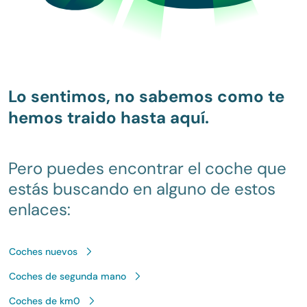
Lo sentimos, no sabemos como te
hemos traido hasta aquí.
Pero puedes encontrar el coche que
estás buscando en alguno de estos
enlaces:
Coches nuevos
Coches de segunda mano
Coches de km0