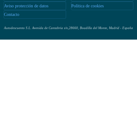
Acerca de nosotros
Aviso legal
Aviso protección de datos
Política de cookies
Contacto
Autodescuento S.L. Avenida de Cantabria s/n,28660, Boadilla del Monte, Madrid -
España