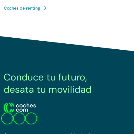
Coches de renting
Conduce tu futuro,
desata tu movilidad