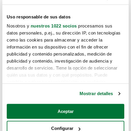
Uso responsable de sus datos
Nosotros y
nuestros 1022 socios
procesamos sus
datos personales, p.ej., su dirección IP, con tecnologías
como las cookies para almacenar y acceder la
información en su dispositivo con el fin de ofrecer
publicidad y contenido personalizados, medición de
publicidad y contenido, investigación de audiencia y
desarrollo de servicios. Tiene la opción de seleccionar
quién usa sus datos y con qué propósitos. Puede
cambiar o retirar su consentimiento en cualquier
momento desde la Declaración de cookies o clicando en
Mostrar detalles
el Menú de consentimiento.
Si lo permite, también quisiéramos:
Aceptar
Recopilar información sobre su ubicación geográfica
que puede tener una precisión de varios metros
Configurar