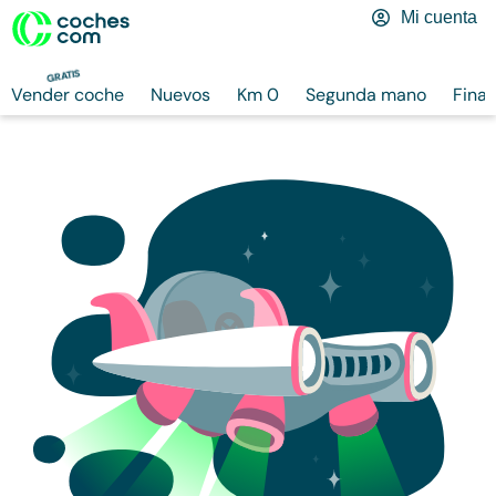
Mi cuenta
GRATIS
Vender coche
Nuevos
Km 0
Segunda mano
Finan