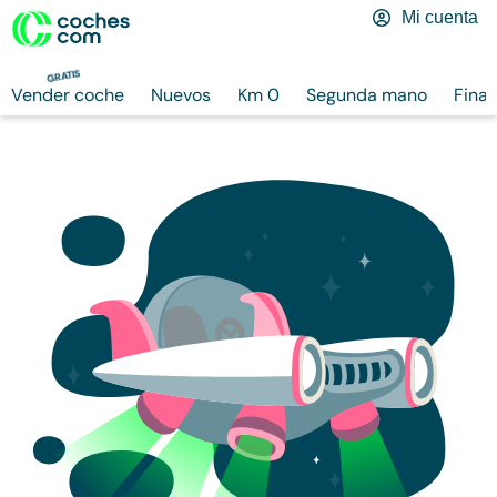
Mi cuenta
GRATIS
Vender coche
Nuevos
Km 0
Segunda mano
Finan