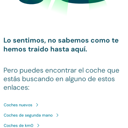
Lo sentimos, no sabemos como te
hemos traido hasta aquí.
Pero puedes encontrar el coche que
estás buscando en alguno de estos
enlaces:
Coches nuevos
Coches de segunda mano
Coches de km0