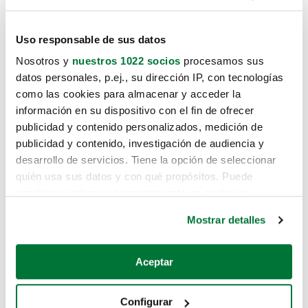
Uso responsable de sus datos
Nosotros y
nuestros 1022 socios
procesamos sus
datos personales, p.ej., su dirección IP, con tecnologías
como las cookies para almacenar y acceder la
información en su dispositivo con el fin de ofrecer
publicidad y contenido personalizados, medición de
publicidad y contenido, investigación de audiencia y
desarrollo de servicios. Tiene la opción de seleccionar
quién usa sus datos y con qué propósitos. Puede
cambiar o retirar su consentimiento en cualquier
momento desde la Declaración de cookies o clicando en
Mostrar detalles
el Menú de consentimiento.
Si lo permite, también quisiéramos:
Aceptar
Recopilar información sobre su ubicación geográfica
que puede tener una precisión de varios metros
Configurar