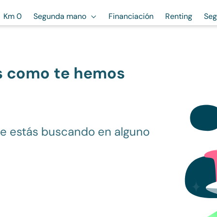
Km 0
Segunda mano
Financiación
Renting
Seg
s como te hemos
ue estás buscando en alguno