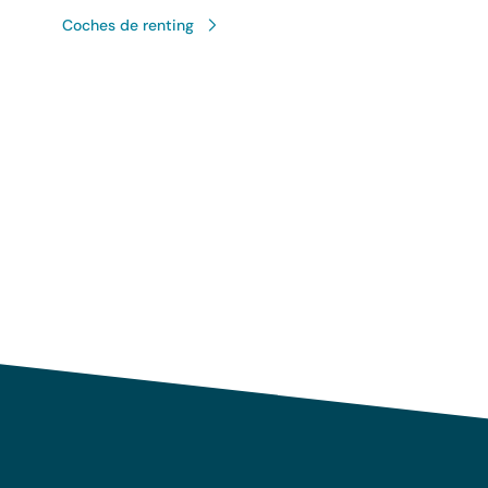
Coches de renting