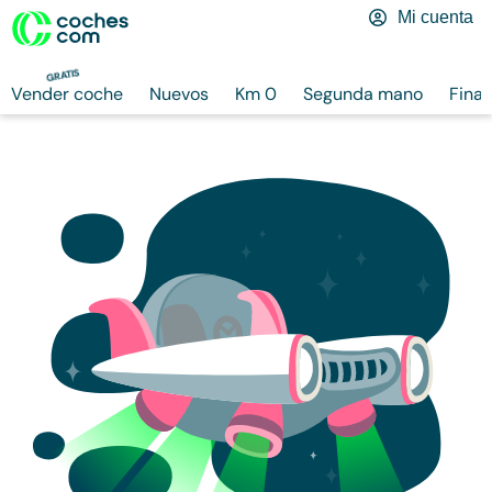
Mi cuenta
GRATIS
Vender coche
Nuevos
Km 0
Segunda mano
Finan