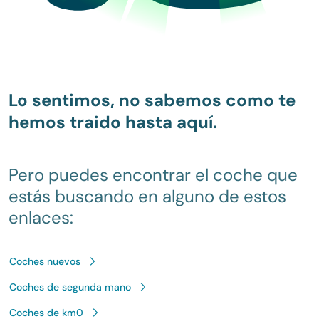
Lo sentimos, no sabemos como te
hemos traido hasta aquí.
Pero puedes encontrar el coche que
estás buscando en alguno de estos
enlaces:
Coches nuevos
Coches de segunda mano
Coches de km0