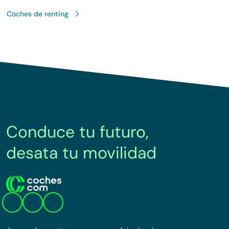
Coches de renting
Conduce tu futuro,
desata tu movilidad