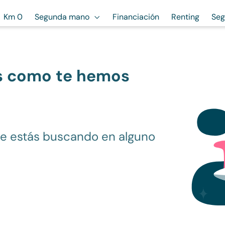
Km 0
Segunda mano
Financiación
Renting
Seg
s como te hemos
ue estás buscando en alguno