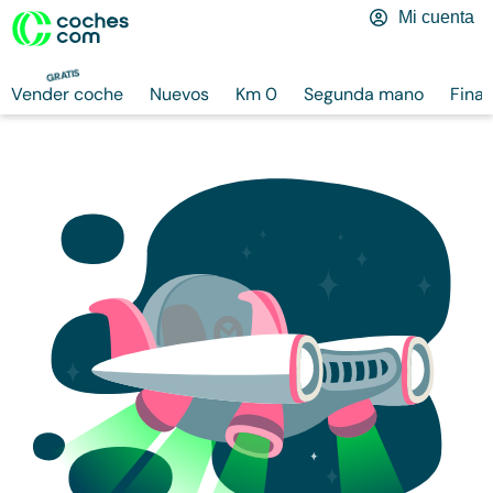
Mi cuenta
GRATIS
Vender coche
Nuevos
Km 0
Segunda mano
Finan