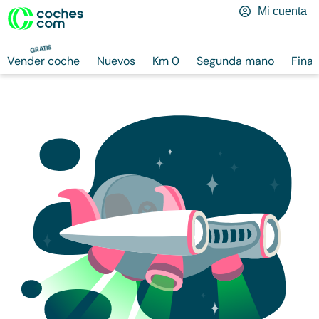
Mi cuenta
GRATIS
Vender coche
Nuevos
Km 0
Segunda mano
Finan