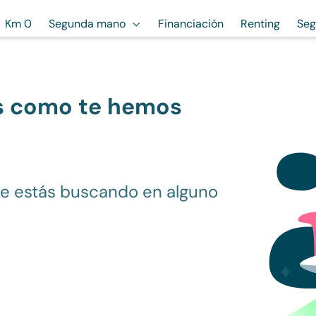
Km 0
Segunda mano
Financiación
Renting
Seg
s como te hemos
ue estás buscando en alguno