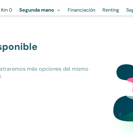
Km 0
Segunda mano
Financiación
Renting
Se
sponible
ostraremos más opciones del mismo
.