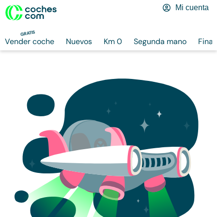
Mi cuenta
GRATIS
Vender coche
Nuevos
Km 0
Segunda mano
Finan