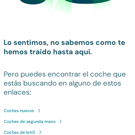
Lo sentimos, no sabemos como te
hemos traido hasta aquí.
Pero puedes encontrar el coche que
estás buscando en alguno de estos
enlaces:
Coches nuevos
Coches de segunda mano
Coches de km0