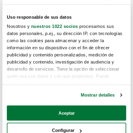
Uso responsable de sus datos
Nosotros y
nuestros 1022 socios
procesamos sus
datos personales, p.ej., su dirección IP, con tecnologías
como las cookies para almacenar y acceder la
información en su dispositivo con el fin de ofrecer
publicidad y contenido personalizados, medición de
publicidad y contenido, investigación de audiencia y
desarrollo de servicios. Tiene la opción de seleccionar
quién usa sus datos y con qué propósitos. Puede
cambiar o retirar su consentimiento en cualquier
momento desde la Declaración de cookies o clicando en
Mostrar detalles
el Menú de consentimiento.
Si lo permite, también quisiéramos:
Aceptar
Recopilar información sobre su ubicación geográfica
que puede tener una precisión de varios metros
Configurar