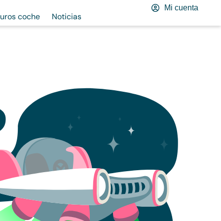
Mi cuenta
uros coche
Noticias