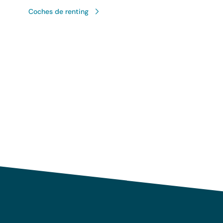
Coches de renting