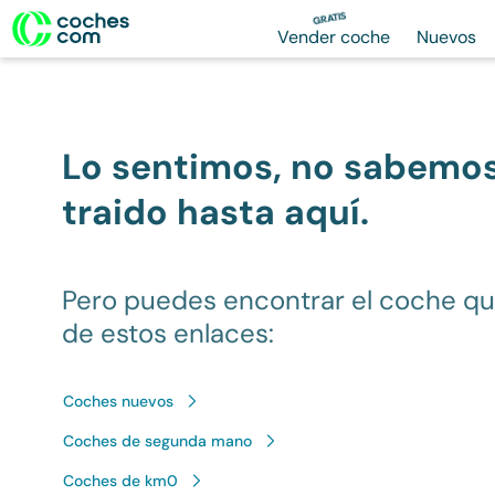
GRATIS
Vender coche
Nuevos
Lo sentimos, no sabemo
traido hasta aquí.
Pero puedes encontrar el coche q
de estos enlaces:
Coches nuevos
Coches de segunda mano
Coches de km0