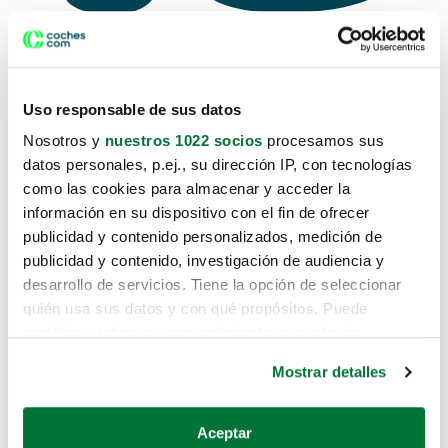
Uso responsable de sus datos
Lo sentimos, no sabemos como te
Nosotros y
nuestros 1022 socios
procesamos sus
hemos traido hasta aquí.
datos personales, p.ej., su dirección IP, con tecnologías
como las cookies para almacenar y acceder la
información en su dispositivo con el fin de ofrecer
publicidad y contenido personalizados, medición de
Pero puedes encontrar el coche que
publicidad y contenido, investigación de audiencia y
estás buscando en alguno de estos
desarrollo de servicios. Tiene la opción de seleccionar
enlaces:
quién usa sus datos y con qué propósitos. Puede
cambiar o retirar su consentimiento en cualquier
momento desde la Declaración de cookies o clicando en
Coches nuevos
Mostrar detalles
el Menú de consentimiento.
Coches de segunda mano
Si lo permite, también quisiéramos:
Aceptar
Coches de km0