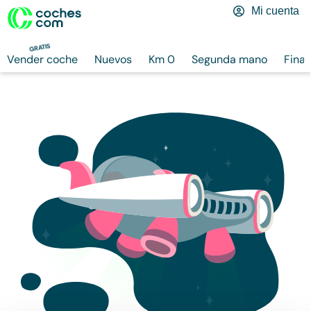
Mi cuenta
GRATIS
Vender coche
Nuevos
Km 0
Segunda mano
Finan