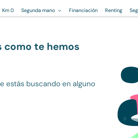
Km 0
Segunda mano
Financiación
Renting
Seg
s como te hemos
ue estás buscando en alguno