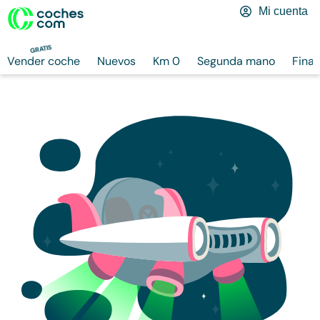
Mi cuenta
GRATIS
Vender coche
Nuevos
Km 0
Segunda mano
Finan