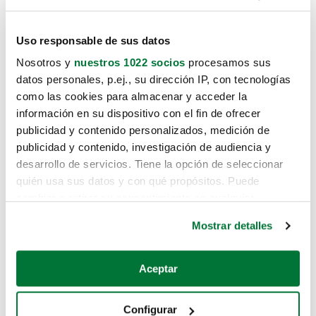
Uso responsable de sus datos
Nosotros y
nuestros 1022 socios
procesamos sus
datos personales, p.ej., su dirección IP, con tecnologías
como las cookies para almacenar y acceder la
información en su dispositivo con el fin de ofrecer
publicidad y contenido personalizados, medición de
publicidad y contenido, investigación de audiencia y
desarrollo de servicios. Tiene la opción de seleccionar
quién usa sus datos y con qué propósitos. Puede
cambiar o retirar su consentimiento en cualquier
momento desde la Declaración de cookies o clicando en
Mostrar detalles
el Menú de consentimiento.
Si lo permite, también quisiéramos:
Aceptar
Recopilar información sobre su ubicación geográfica
que puede tener una precisión de varios metros
Configurar