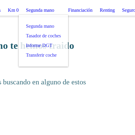
Km 0
Segunda mano
Financiación
Renting
Seg
s como te hemos
ue estás buscando en alguno