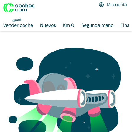
Mi cuenta
GRATIS
Vender coche
Nuevos
Km 0
Segunda mano
Finan