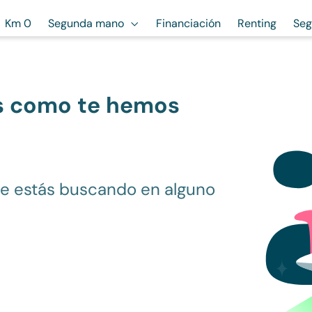
Km 0
Segunda mano
Financiación
Renting
Seg
s como te hemos
ue estás buscando en alguno