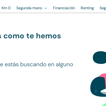
Km 0
Segunda mano
Financiación
Renting
Seg
s como te hemos
ue estás buscando en alguno