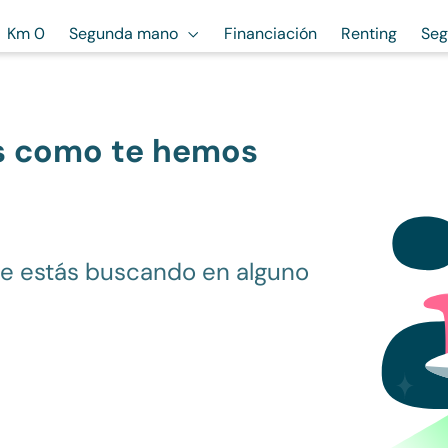
Km 0
Segunda mano
Financiación
Renting
Seg
s como te hemos
ue estás buscando en alguno