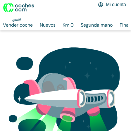
Mi cuenta
GRATIS
Vender coche
Nuevos
Km 0
Segunda mano
Finan