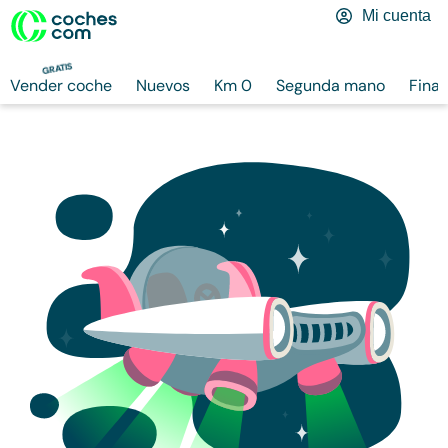
Mi cuenta
GRATIS
Vender coche
Nuevos
Km 0
Segunda mano
Finan