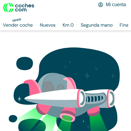
Mi cuenta
GRATIS
Vender coche
Nuevos
Km 0
Segunda mano
Finan