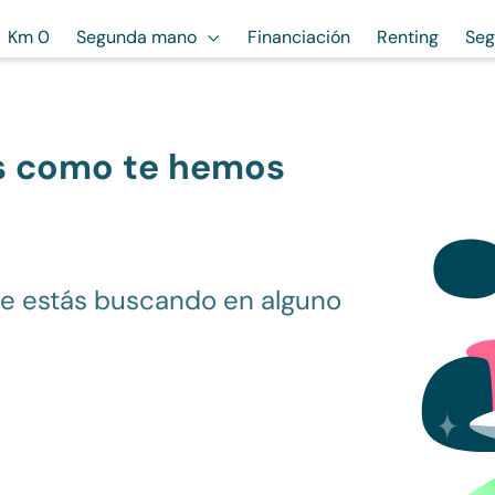
Km 0
Segunda mano
Financiación
Renting
Seg
s como te hemos
ue estás buscando en alguno