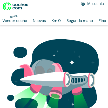
Mi cuenta
GRATIS
Vender coche
Nuevos
Km 0
Segunda mano
Finan