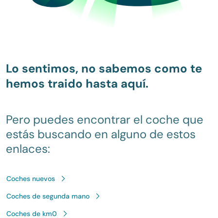
Lo sentimos, no sabemos como te
hemos traido hasta aquí.
Pero puedes encontrar el coche que
estás buscando en alguno de estos
enlaces:
Coches nuevos
Coches de segunda mano
Coches de km0