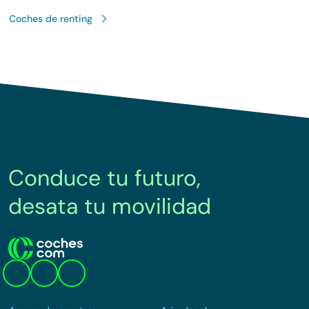
Coches de renting
Conduce tu futuro,
desata tu movilidad