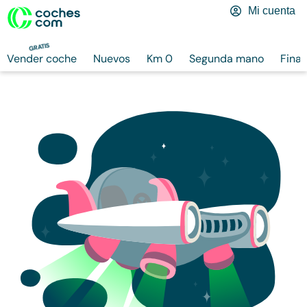
Mi cuenta
GRATIS
Vender coche
Nuevos
Km 0
Segunda mano
Finan