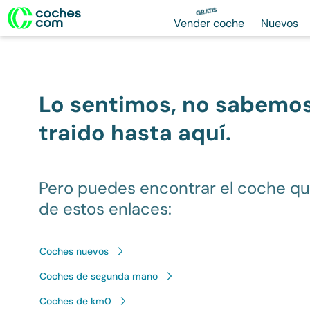
GRATIS
Vender coche
Nuevos
Lo sentimos, no sabemo
traido hasta aquí.
Pero puedes encontrar el coche q
de estos enlaces:
Coches nuevos
Coches de segunda mano
Coches de km0