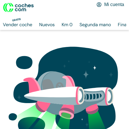
Mi cuenta
GRATIS
Vender coche
Nuevos
Km 0
Segunda mano
Finan